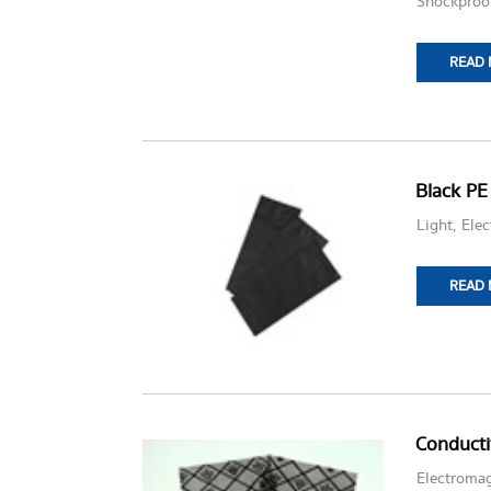
Shockproof
READ
Black PE
Light, Ele
READ
Conducti
Electromag