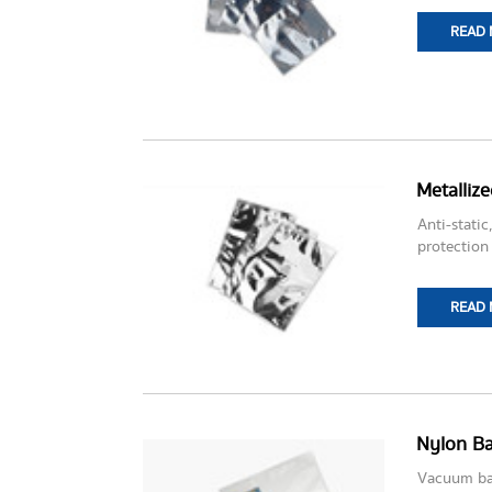
READ
Metallize
Anti-stati
protection
READ
Nylon B
Vacuum bag